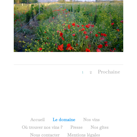
1
2
Prochaine
Accueil
Le domaine
Nos vins
Où trouver nos vins ?
Presse
Nos gîtes
Nous contacter
Mentions légales